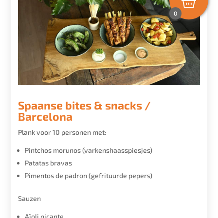
0
Spaanse bites & snacks /
Barcelona
Plank voor 10 personen met:
Pintchos morunos (varkenshaasspiesjes)
Patatas bravas
Pimentos de padron (gefrituurde pepers)
Sauzen
Aïoli picante