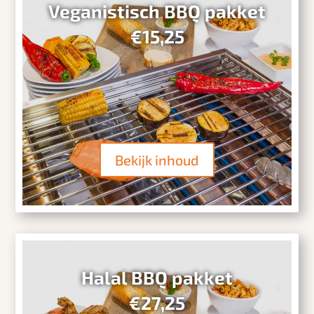
Veganistisch BBQ pakket
€15,25
Bekijk inhoud
Halal BBQ pakket
€27,25