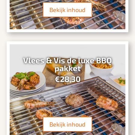
Bekijk inhoud
Vlees & Vis de luxe BBQ
pakket
€28,30
Bekijk inhoud