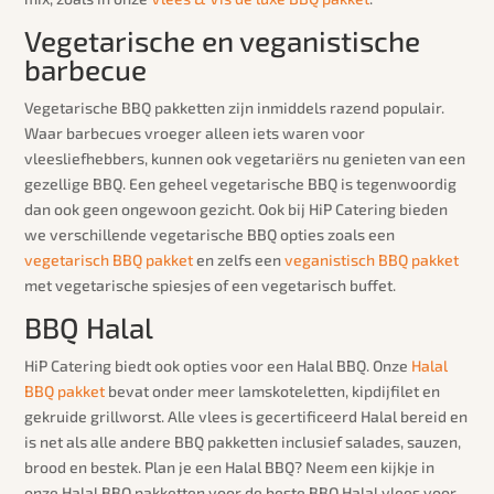
Vegetarische en veganistische
barbecue
Vegetarische BBQ pakketten zijn inmiddels razend populair.
Waar barbecues vroeger alleen iets waren voor
vleesliefhebbers, kunnen ook vegetariërs nu genieten van een
gezellige BBQ. Een geheel vegetarische BBQ is tegenwoordig
dan ook geen ongewoon gezicht. Ook bij HiP Catering bieden
we verschillende vegetarische BBQ opties zoals een
vegetarisch BBQ pakket
en zelfs een
veganistisch BBQ pakket
met vegetarische spiesjes of een vegetarisch buffet.
BBQ Halal
HiP Catering biedt ook opties voor een Halal BBQ. Onze
Halal
BBQ pakket
bevat onder meer lamskoteletten, kipdijfilet en
gekruide grillworst. Alle vlees is gecertificeerd Halal bereid en
is net als alle andere BBQ pakketten inclusief salades, sauzen,
brood en bestek. Plan je een Halal BBQ? Neem een kijkje in
onze Halal BBQ pakketten voor de beste BBQ Halal vlees voor