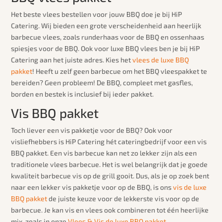
Het beste vlees bestellen voor jouw BBQ doe je bij HiP
Catering. Wij bieden een grote verscheidenheid aan heerlijk
barbecue vlees, zoals runderhaas voor de BBQ en ossenhaas
spiesjes voor de BBQ. Ook voor luxe BBQ vlees ben je bij HiP
Catering aan het juiste adres. Kies het
vlees de luxe BBQ
pakket
! Heeft u zelf geen barbecue om het BBQ vleespakket te
bereiden? Geen probleem! De BBQ, compleet met gasfles,
borden en bestek is inclusief bij ieder pakket.
Vis BBQ pakket
Toch liever een vis pakketje voor de BBQ? Ook voor
visliefhebbers is HiP Catering hét cateringbedrijf voor een vis
BBQ pakket. Een vis barbecue kan net zo lekker zijn als een
traditionele vlees barbecue. Het is wel belangrijk dat je goede
kwaliteit barbecue vis op de grill gooit. Dus, als je op zoek bent
naar een lekker vis pakketje voor op de BBQ, is ons
vis de luxe
BBQ pakket
de juiste keuze voor de lekkerste vis voor op de
barbecue. Je kan vis en vlees ook combineren tot één heerlijke
mix, zoals in onze
Vlees & Vis de luxe BBQ pakket
.