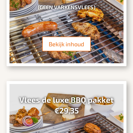
(GEEN VARKENSVLEES)
Bekijk inhoud
Vlees de luxe BBQ pakket
€29,35