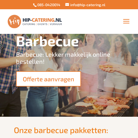
085-0420014
info@hip-catering.nl
Barbecue
Barbecue: Lekker makkelijk online
bestellen!
Offerte aanvragen
Onze barbecue pakketten: