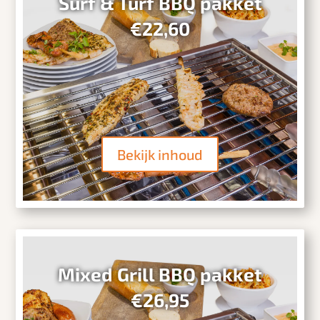
Surf & Turf BBQ pakket
€22,60
Bekijk inhoud
Mixed Grill BBQ pakket
€26,95