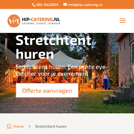
085-0420014
info@hip-catering.nl
Stretchtent
huren
Stretchtent huren: Een echte eye-
catcher voor je evenement
Offerte aanvragen

5
Home
Stretchtent huren