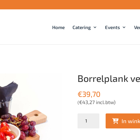
Home
Catering
Events
Ve
Borrelplank v
€
39,70
€
43,27
incl.btw)
(
Quantity
In win