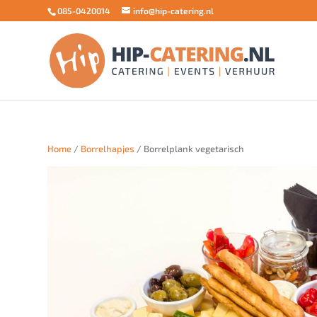
085-0420014
info@hip-catering.nl
Home
/
Borrelhapjes
/ Borrelplank vegetarisch