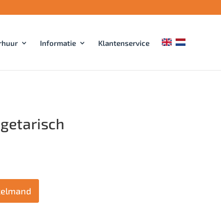
rhuur
Informatie
Klantenservice
egetarisch
kelmand