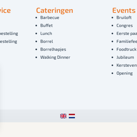
ice
Cateringen
Events
Barbecue
Bruiloft
Buffet
Congres
bestelling
Lunch
Eerste paa
estelling
Borrel
Familiefe
Borrelhapjes
Foodtruck
Walking Dinner
Jubileum
Kersteven
Opening