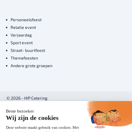
Personeelsfeest
Relatie event
Verjaardag
Sport event
Straat- buurtfeest
Themafeesten
Andere grote groepen
© 2026 - HiP Catering
Realisatie:
BabOnline