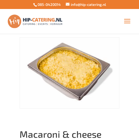
085-0420014
info@hip-catering.nl
Home
/
Buffet aanvulling
/
Hoofdgerechten
Amerikaans Buffet
/ Macaroni & cheese (1.000 gram)
Macaroni & cheese