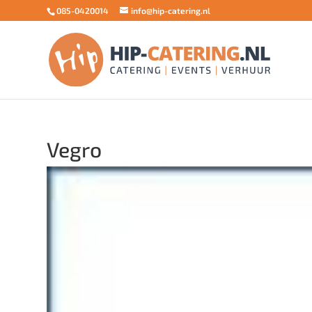
085-0420014
info@hip-catering.nl
Vegro