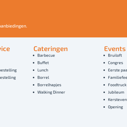
aanbiedingen.
ice
Cateringen
Events
Barbecue
Bruiloft
Buffet
Congres
bestelling
Lunch
Eerste paa
estelling
Borrel
Familiefe
Borrelhapjes
Foodtruck
Walking Dinner
Jubileum
Kersteven
Opening