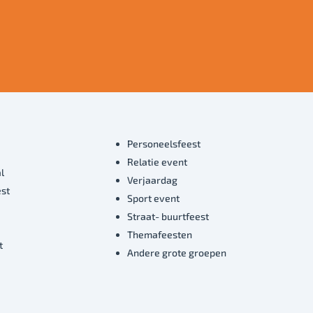
Personeelsfeest
Relatie event
l
Verjaardag
est
Sport event
Straat- buurtfeest
Themafeesten
t
Andere grote groepen