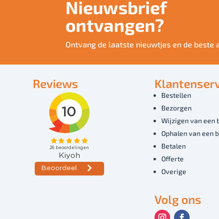
Nieuwsbrief
ontvangen?
Ontvang de laatste nieuwtjes en de beste 
Reviews
Klantenserv
Bestellen
Bezorgen
Wijzigen van een 
Ophalen van een b
Betalen
Offerte
Overige
Volg ons