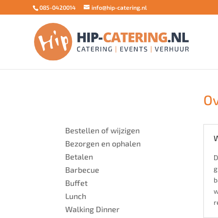
085-0420014
info@hip-catering.nl
Ov
Bestellen of wijzigen
W
Bezorgen en ophalen
Betalen
D
g
Barbecue
b
Buffet
w
Lunch
r
Walking Dinner