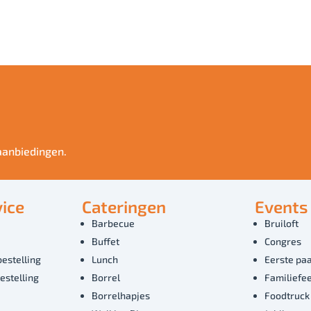
aanbiedingen.
ice
Cateringen
Events
Barbecue
Bruiloft
Buffet
Congres
bestelling
Lunch
Eerste paa
estelling
Borrel
Familiefe
Borrelhapjes
Foodtruck