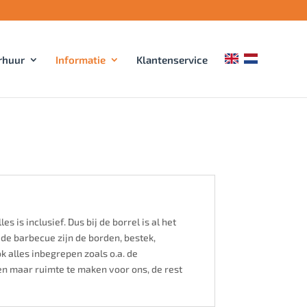
rhuur
Informatie
Klantenservice
es is inclusief. Dus bij de borrel is al het
j de barbecue zijn de borden, bestek,
k alles inbegrepen zoals o.a. de
en maar ruimte te maken voor ons, de rest