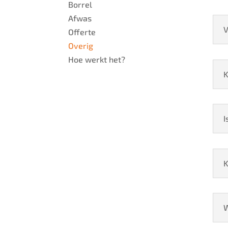
Borrel
Afwas
V
Offerte
Overig
Hoe werkt het?
K
I
K
W