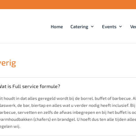
Home
Catering
Events
Ve
erig
at is Full service formule?
it houdt in dat alles geregeld wordt bij de borrel. buffet of barbecue. All
laswerk, de bar, biertap en alles wat u verder nodig heeft inclusief. Bi
arbecue, servetten en zelfs de afwas inbegrepen en bij het buffet is oo
armhoudbakken (chafers) en brandgel. U hoeft dus ten alle tijden alle
egelen wij.