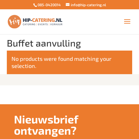
085-0420014
info@hip-catering.nl
Home
/ Buffet aanvulling
Buffet aanvulling
No products were found matching your
selection.
Nieuwsbrief
ontvangen?