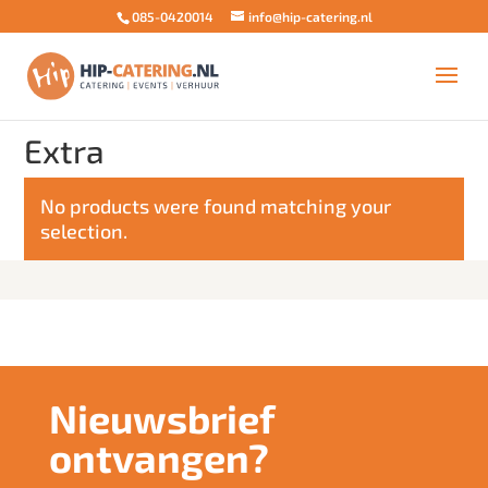
085-0420014
info@hip-catering.nl
Home
/
Lunch aanvulling
/ Extra
Extra
No products were found matching your
selection.
Nieuwsbrief
ontvangen?