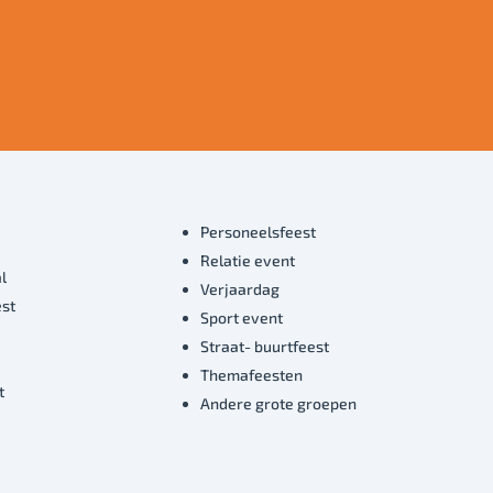
Personeelsfeest
Relatie event
l
Verjaardag
est
Sport event
Straat- buurtfeest
Themafeesten
t
Andere grote groepen