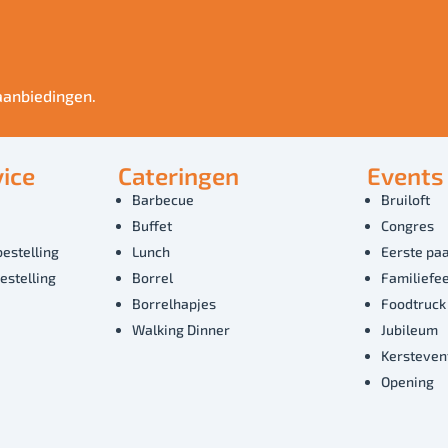
aanbiedingen.
ice
Cateringen
Events
Barbecue
Bruiloft
Buffet
Congres
bestelling
Lunch
Eerste paa
estelling
Borrel
Familiefe
Borrelhapjes
Foodtruck
Walking Dinner
Jubileum
Kersteven
Opening