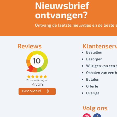
Nieuwsbrief
ontvangen?
Ontvang de laatste nieuwtjes en de beste 
Reviews
Klantenserv
Bestellen
Bezorgen
Wijzigen van een 
Ophalen van een b
Betalen
Offerte
Overige
Volg ons