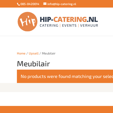
085-0420014
info@hip-catering.nl
Home
/
Upsell
/ Meubilair
Meubilair
No products were found matching your selec