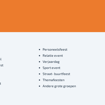
Personeelsfeest
Relatie event
l
Verjaardag
est
Sport event
Straat- buurtfeest
Themafeesten
t
Andere grote groepen