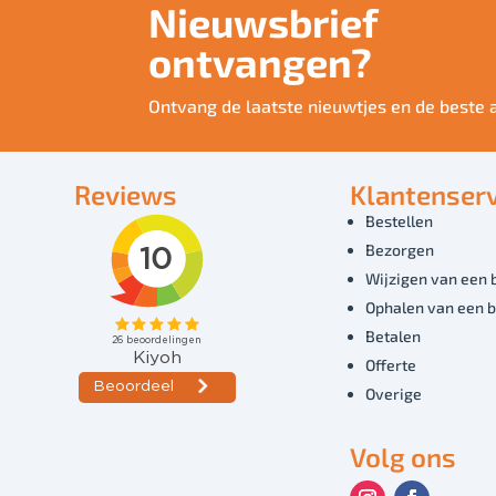
Nieuwsbrief
ontvangen?
Ontvang de laatste nieuwtjes en de beste 
Reviews
Klantenserv
Bestellen
Bezorgen
Wijzigen van een 
Ophalen van een b
Betalen
Offerte
Overige
Volg ons