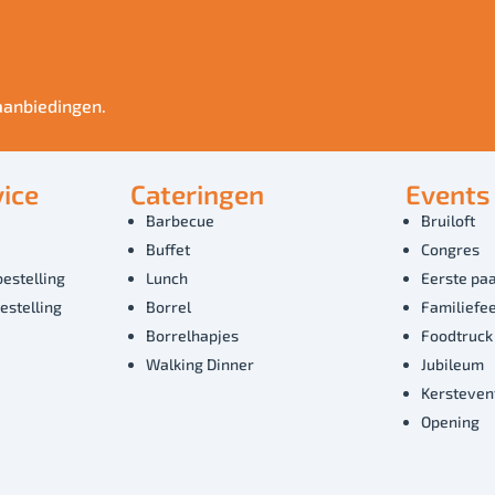
aanbiedingen.
ice
Cateringen
Events
Barbecue
Bruiloft
Buffet
Congres
bestelling
Lunch
Eerste paa
estelling
Borrel
Familiefe
Borrelhapjes
Foodtruck
Walking Dinner
Jubileum
Kersteven
Opening