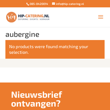
085-0420014
info@hip-catering.nl
Home
/ Products tagged “aubergine”
aubergine
No products were found matching your
selection.
Nieuwsbrief
ontvangen?