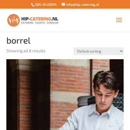
085-0420014
info@hip-catering.nl
Home
/ Products tagged “borrel”
borrel
Showing all 6 results