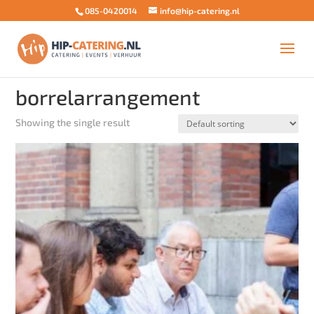
085-0420014
info@hip-catering.nl
Home
/ Products tagged “borrelarrangement”
borrelarrangement
Showing the single result