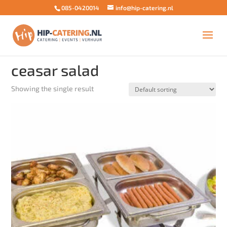
085-0420014
info@hip-catering.nl
Home
/ Products tagged “ceasar salad”
ceasar salad
Showing the single result