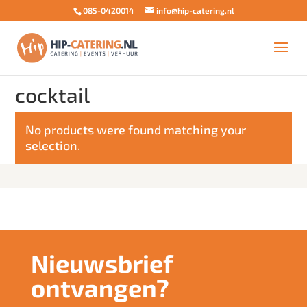
085-0420014
info@hip-catering.nl
Home
/ Products tagged “cocktail”
cocktail
No products were found matching your
selection.
Nieuwsbrief
ontvangen?