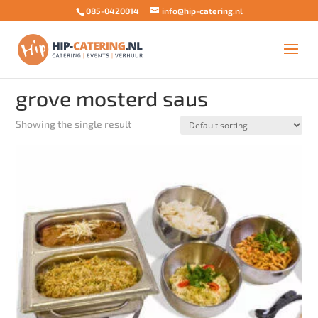
085-0420014
info@hip-catering.nl
Home
/ Products tagged “grove mosterd saus”
grove mosterd saus
Showing the single result