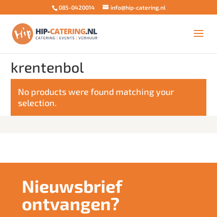
085-0420014
info@hip-catering.nl
Home
/ Products tagged “krentenbol”
krentenbol
No products were found matching your
selection.
Nieuwsbrief
ontvangen?