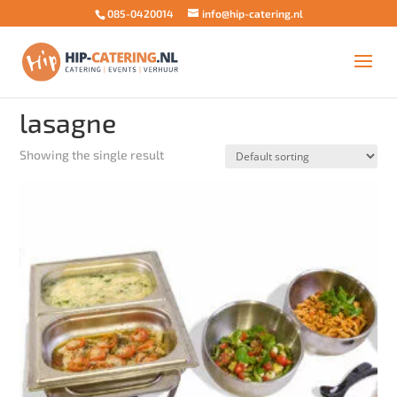
085-0420014
info@hip-catering.nl
Home
/ Products tagged “lasagne”
lasagne
Showing the single result