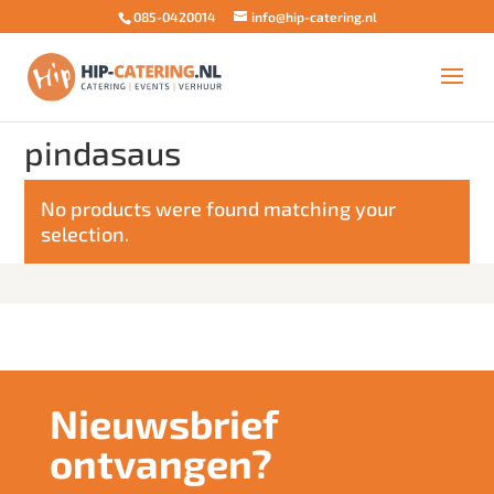
085-0420014
info@hip-catering.nl
Home
/ Products tagged “pindasaus”
pindasaus
No products were found matching your
selection.
Nieuwsbrief
ontvangen?