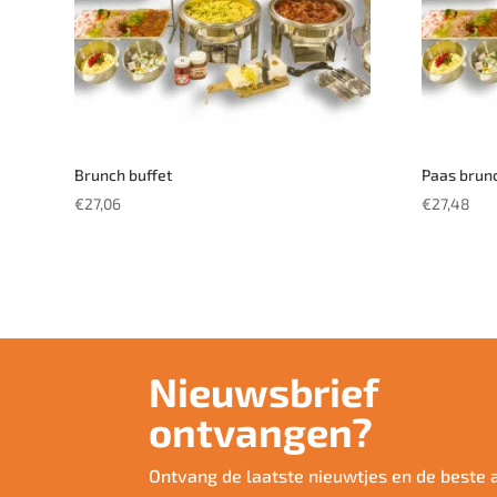
Brunch buffet
Paas brunc
€
27,06
€
27,48
Nieuwsbrief
ontvangen?
Ontvang de laatste nieuwtjes en de beste 