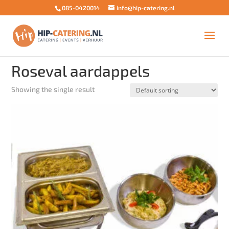
085-0420014
info@hip-catering.nl
Home
/ Products tagged “Roseval aardappels”
Roseval aardappels
Showing the single result