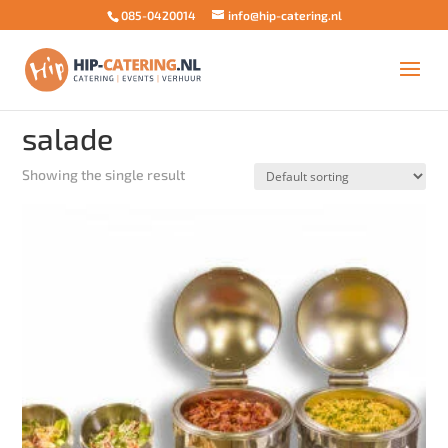
085-0420014
info@hip-catering.nl
Home
/ Products tagged “salade”
salade
Showing the single result