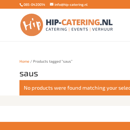
085-0420014
info@hip-catering.nl
Home
/ Products tagged “saus”
saus
No products were found matching your selec