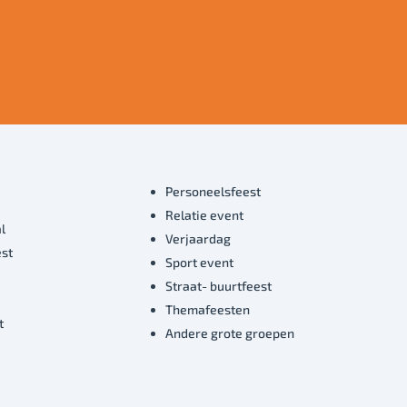
Personeelsfeest
Relatie event
l
Verjaardag
est
Sport event
Straat- buurtfeest
Themafeesten
t
Andere grote groepen