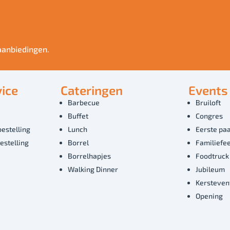
aanbiedingen.
ice
Cateringen
Events
Barbecue
Bruiloft
Buffet
Congres
bestelling
Lunch
Eerste paa
estelling
Borrel
Familiefe
Borrelhapjes
Foodtruck
Walking Dinner
Jubileum
Kersteven
Opening