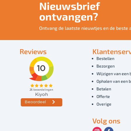
Nieuwsbrief
ontvangen?
Ontvang de laatste nieuwtjes en de beste 
Reviews
Klantenserv
Bestellen
Bezorgen
Wijzigen van een 
Ophalen van een b
Betalen
Offerte
Overige
Volg ons