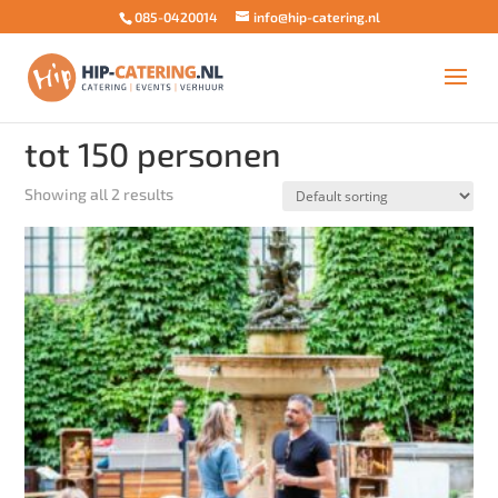
085-0420014
info@hip-catering.nl
Home
/ Products tagged “tot 150 personen”
tot 150 personen
Showing all 2 results