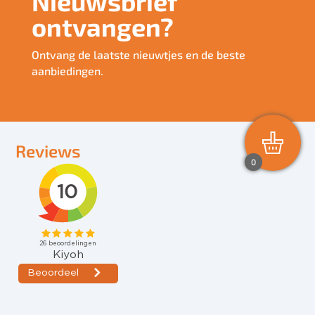
Nieuwsbrief
ontvangen?
Ontvang de laatste nieuwtjes en de beste
aanbiedingen.
Reviews
0