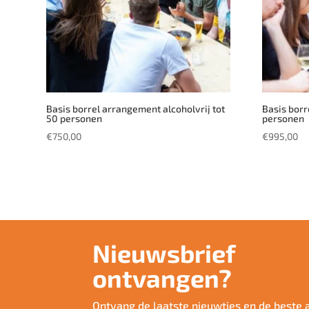
Basis borrel arrangement alcoholvrij tot
Basis borr
50 personen
personen
€
750,00
€
995,00
Nieuwsbrief
ontvangen?
Ontvang de laatste nieuwtjes en de beste 