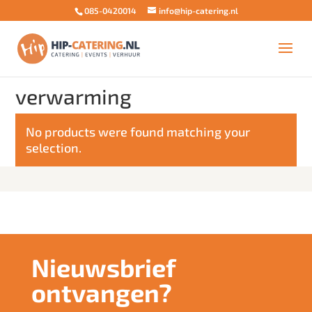
085-0420014
info@hip-catering.nl
Home
/ Products tagged “verwarming”
verwarming
No products were found matching your
selection.
Nieuwsbrief
ontvangen?