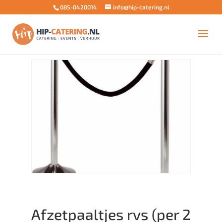
085-0420014
info@hip-catering.nl
Home
/
Upsell
/
Decoratie
/ Afzetpaaltjes rvs (per 2
stuks) met koord – zwart
Afzetpaaltjes rvs (per 2