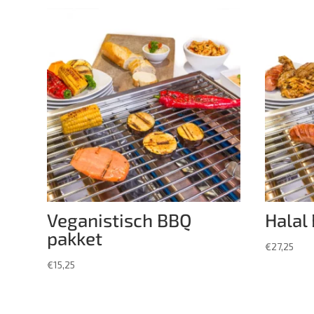
Veganistisch BBQ
Halal
pakket
€
27,25
€
15,25