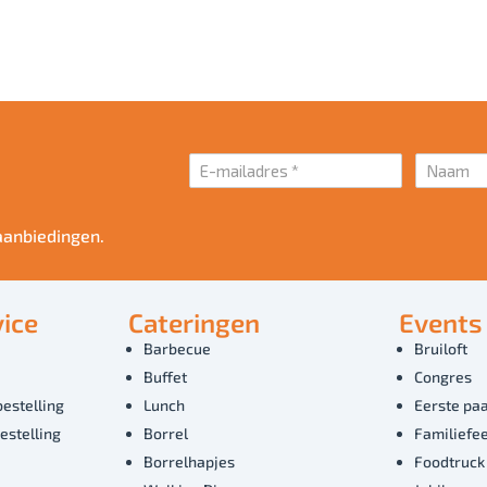
aanbiedingen.
ice
Cateringen
Events
Barbecue
Bruiloft
Buffet
Congres
bestelling
Lunch
Eerste paa
estelling
Borrel
Familiefe
Borrelhapjes
Foodtruck