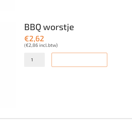
BBQ worstje
€
2,62
€
2,86
incl.btw)
(
Quantity
In winkelmand