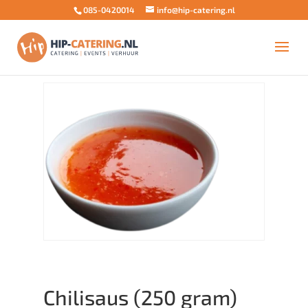
085-0420014
info@hip-catering.nl
Home
/
Barbecue aanvulling
/
Sauzen
/ Chilisaus (250
gram)
Chilisaus (250 gram)