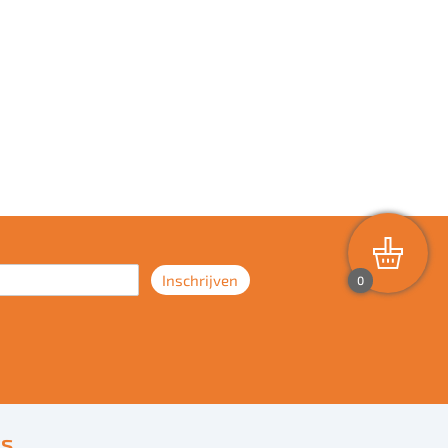
Inschrijven
0
ts