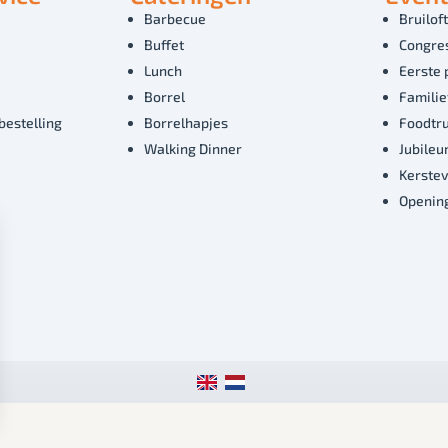
Barbecue
Bruiloft
Buffet
Congre
Lunch
Eerste 
Borrel
Familie
bestelling
Borrelhapjes
Foodtr
Walking Dinner
Jubile
Kerste
Openin