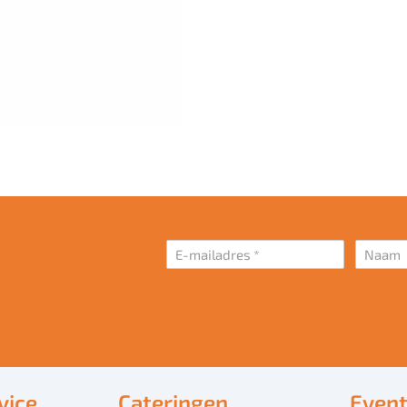
vice
Cateringen
Even