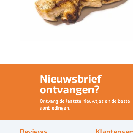
Nieuwsbrief
ontvangen?
Ontvang de laatste nieuwtjes en de beste
aanbiedingen.
Reviews
Klantenser