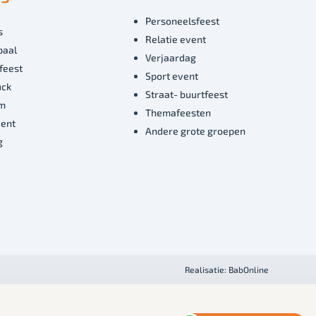
Personeelsfeest
s
Relatie event
paal
Verjaardag
feest
Sport event
uck
Straat- buurtfeest
um
Themafeesten
vent
Andere grote groepen
g
Realisatie:
BabOnline