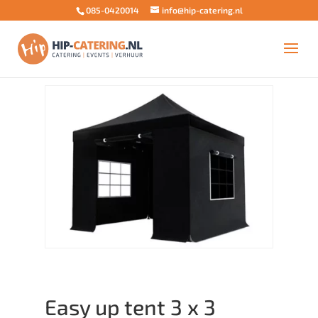
085-0420014
info@hip-catering.nl
Home
/
Upsell
/
Tent
/ Easy up tent 3 x 3 meter,
inclusief opzetten
Easy up tent 3 x 3