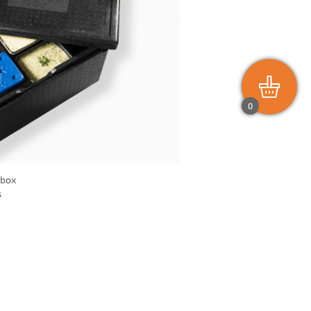
0
-box
s