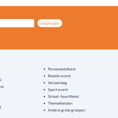
Inschrijven
Personeelsfeest
Relatie event
l
Verjaardag
est
Sport event
Straat- buurtfeest
Themafeesten
t
Andere grote groepen