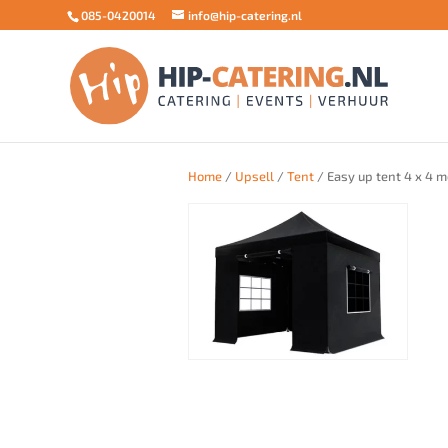
085-0420014
info@hip-catering.nl
Home
/
Upsell
/
Tent
/ Easy up tent 4 x 4 m