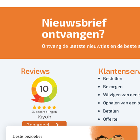
Nieuwsbrief
ontvangen?
Ontvang de laatste nieuwtjes en de beste 
Reviews
Klantenserv
Bestellen
Bezorgen
Wijzigen van een 
Ophalen van een b
Betalen
Offerte
Overige