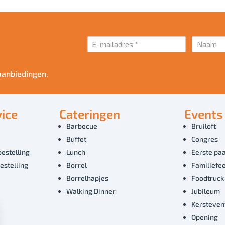
aanbiedingen.
ice
Cateringen
Events
Barbecue
Bruiloft
Buffet
Congres
bestelling
Lunch
Eerste paa
estelling
Borrel
Familiefe
Borrelhapjes
Foodtruck
Walking Dinner
Jubileum
Kersteven
Opening