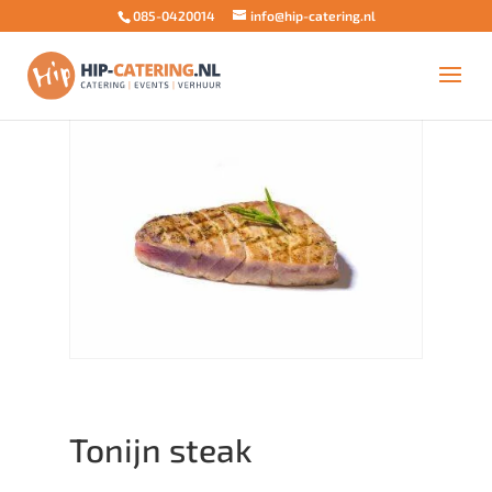
085-0420014
info@hip-catering.nl
Home
/
Barbecue aanvulling
/
Vis
/ Tonijn steak
Tonijn steak