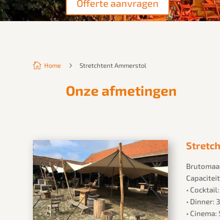
Offerte aanvragen

5
Home
Stretchtent Ammerstol
Onze afmetingen
Stretch
Brutomaat
Capaciteit
• Cocktail
• Dinner:
• Cinema: