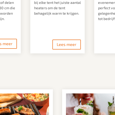
tof delen
bij elke tent het juiste aantal
evenement
30 cm die
heaters om de tent
perfect vo
t worden
behagelijk warm te krijgen.
gelegenhei
jn.
tot bedrij
s meer
Lees meer