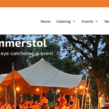
Home
Catering
Events
Ve
mmerstol
 eye-catcher op je event
 uur