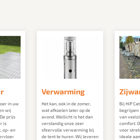
er
Verwarming
Zijwa
loer in uw
Het kan, ook in de zomer,
Bij HiP Ca
en wij
wat afkoelen later op de
begrijpen
De prijs
avond. Wellicht is het dan
van veelzi
r is
verstandig onze zeer
comfort. 
t, op- en
sfeervolle verwarming bij
voor stret
ervloer
de tent te huren. Wij leveren
ideale aan