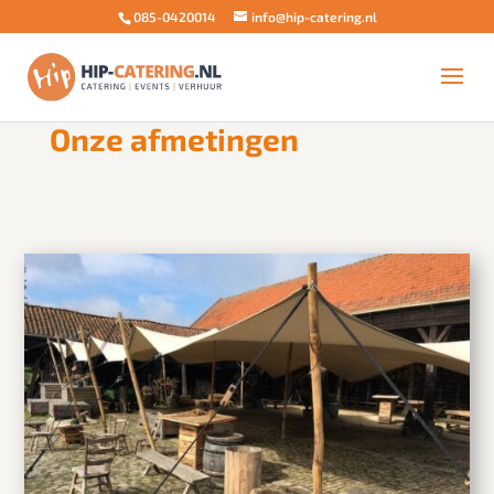
085-0420014
info@hip-catering.nl

5
Home
Stretchtent Bergschenhoek
Onze afmetingen