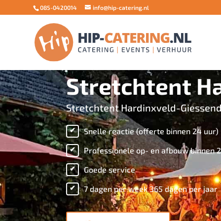
085-0420014
info@hip-catering.nl
Stretchtent H
Stretchtent Hardinxveld-Giessend
Snelle reactie (offerte binnen 24 uur)
Professionele op- en afbouw binnen 2
Goede service
7 dagen per week 365 dagen per jaar