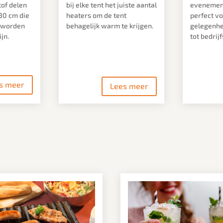
tof delen
bij elke tent het juiste aantal
evenement
30 cm die
heaters om de tent
perfect vo
t worden
behagelijk warm te krijgen.
gelegenhei
jn.
tot bedrij
s meer
Lees meer