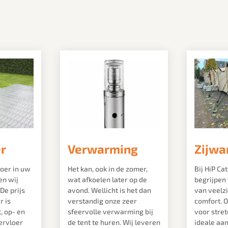
er
Verwarming
Zijwa
loer in uw
Het kan, ook in de zomer,
Bij HiP Ca
en wij
wat afkoelen later op de
begrijpen
De prijs
avond. Wellicht is het dan
van veelzi
r is
verstandig onze zeer
comfort. 
t, op- en
sfeervolle verwarming bij
voor stret
ervloer
de tent te huren. Wij leveren
ideale aan