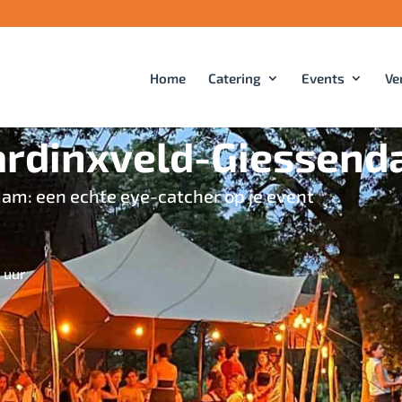
Home
Catering
Events
Ve
ardinxveld-Giessen
am: een echte eye-catcher op je event
 uur