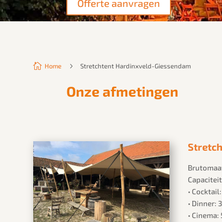
Offerte aanvragen

5
Home
Stretchtent Hardinxveld-Giessendam
Onze afmetingen
Stretch
Brutomaat
Capaciteit
• Cocktail
• Dinner:
• Cinema: