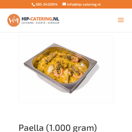
085-0420014
info@hip-catering.nl
Home
/
Buffet aanvulling
/
Hoofdgerechten Spaans
Buffet
/ Paella (1.000 gram)
Paella (1.000 gram)