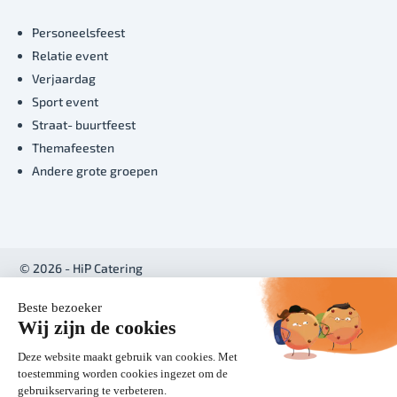
Personeelsfeest
Relatie event
Verjaardag
Sport event
Straat- buurtfeest
Themafeesten
Andere grote groepen
© 2026 - HiP Catering
Realisatie:
BabOnline