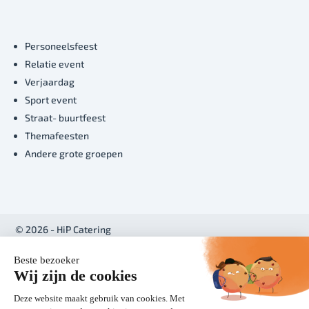
Personeelsfeest
Relatie event
Verjaardag
Sport event
Straat- buurtfeest
Themafeesten
Andere grote groepen
© 2026 - HiP Catering
Realisatie:
BabOnline