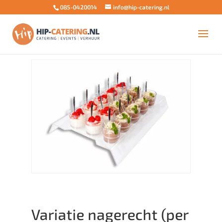
085-0420014
info@hip-catering.nl
Home
/
Buffet aanvulling
/
Nagerechten
/ Variatie
nagerecht (per stuk)
Variatie nagerecht (per