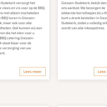
-Oudekerk verzorgt het
Giessen-Oudekerk, bekijk dan
e vlees en vis voor op de BBQ.
ons aanbod. We bezorgen de
ns niet alleen inschakelen
lekkerste borrelhapjes bij u t
 BBQ huren in Giessen-
kunt u drank bestellen in Gie
, maar ook voor alle
Oudekerk, zodat u volledig on
dheden. Ook kunnen wij een
wordt van alle inkoopstress.
ren die het eten voor u
 BBQ catering Giessen-
 staat klaar voor de
ge verzorging van uw
nt.
Lees meer
Lees