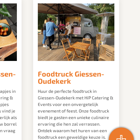
ssen-
Foodtruck Giessen-
Oudekerk
apjes in
Huur de perfecte foodtruck in
ering &
Giessen-Oudekerk met HiP Catering &
apjes
Events voor een onvergetelijk
 vind je
evenement of feest. Onze foodtruck
rlijk als
biedt je gasten een unieke culinaire
uw borrel
ervaring die hen zal verrassen.
en vraag
Ontdek waarom het huren van een
foodtruck een geweldige keuze is.