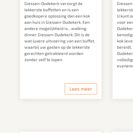
Giessen-Oudekerk verzorgt de
Giessen
lekkerste buffetten en is een
lekkerst
goedkopere oplossing dan een kok
U kunt o
aan huis in Giessen-Oudekerk. Een
voor een
andere mogelijkheid is…walking
Oudekerk
dinner Giessen-Oudekerk. Dit is de
benodig
wat luxere uitvoering van een buffet,
kok leve
waarbij uw gasten op de lekkerste
bereidt.
gerechten getrakteerd worden
Oudekerk
zonder zelf te lopen.
volledi
eveneme
Lees meer