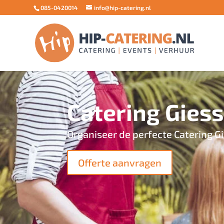
085-0420014
info@hip-catering.nl
Catering Gies
Organiseer de perfecte Catering 
Offerte aanvragen