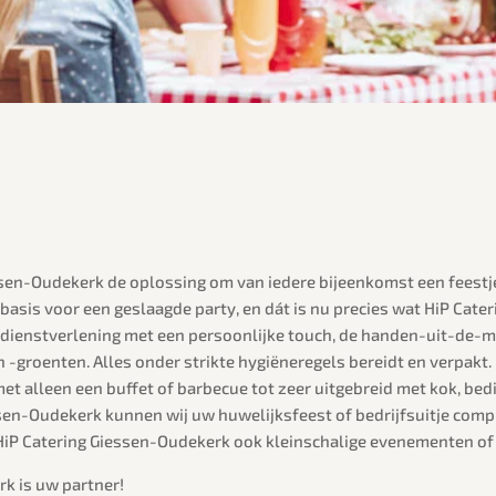
iessen-Oudekerk de oplossing om van iedere bijeenkomst een feestj
asis voor een geslaagde party, en dát is nu precies wat HiP Cater
le dienstverlening met een persoonlijke touch, de handen-uit-de
n -groenten. Alles onder strikte hygiëneregels bereidt en verpakt.
t alleen een buffet of barbecue tot zeer uitgebreid met kok, bed
ssen-Oudekerk kunnen wij uw huwelijksfeest of bedrijfsuitje comp
HiP Catering Giessen-Oudekerk ook kleinschalige evenementen of
k is uw partner!