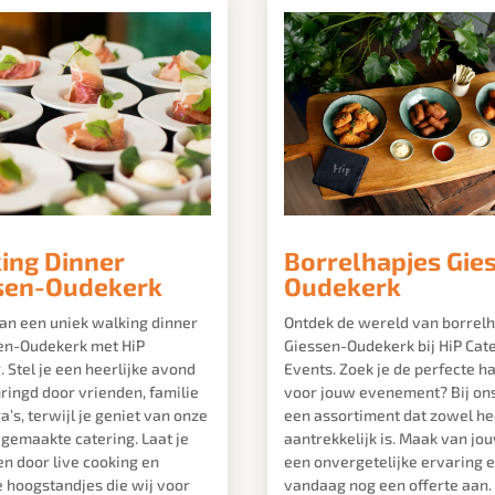
ing Dinner
Borrelhapjes Gie
sen-Oudekerk
Oudekerk
an een uniek walking dinner
Ontdek de wereld van borrelh
sen-Oudekerk met HiP
Giessen-Oudekerk bij HiP Cat
. Stel je een heerlijke avond
Events. Zoek je de perfecte h
ringd door vrienden, familie
voor jouw evenement? Bij ons
ga’s, terwijl je geniet van onze
een assortiment dat zowel hee
gemaakte catering. Laat je
aantrekkelijk is. Maak van jo
n door live cooking en
een onvergetelijke ervaring 
e hoogstandjes die wij voor
vandaag nog een offerte aan.