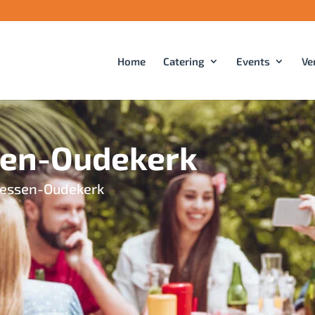
Home
Catering
Events
Ve
sen-Oudekerk
Giessen-Oudekerk