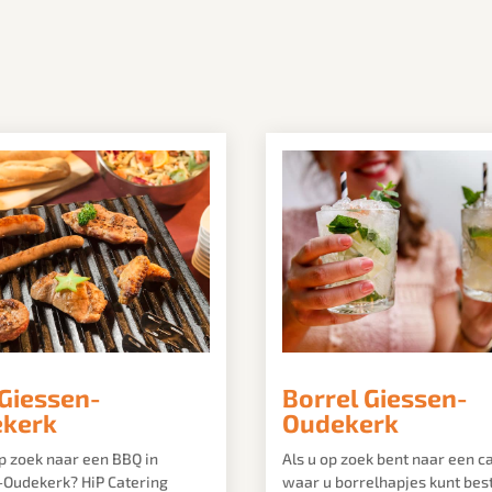
Giessen-
Borrel Giessen-
kerk
Oudekerk
p zoek naar een BBQ in
Als u op zoek bent naar een c
-Oudekerk? HiP Catering
waar u borrelhapjes kunt best