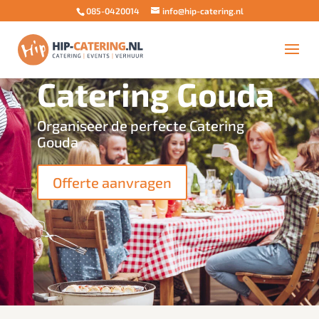
085-0420014
info@hip-catering.nl
Catering Gouda
Organiseer de perfecte Catering
Gouda
Offerte aanvragen